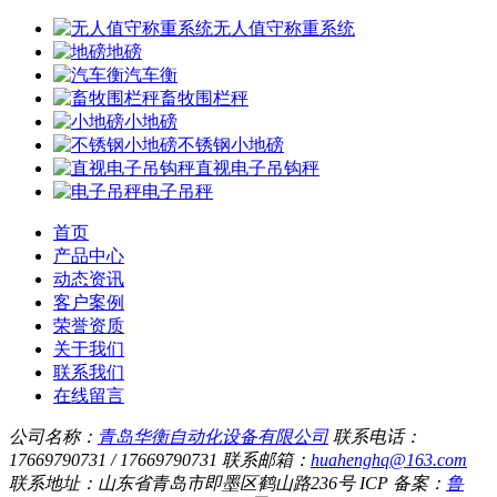
无人值守称重系统
地磅
汽车衡
畜牧围栏秤
小地磅
不锈钢小地磅
直视电子吊钩秤
电子吊秤
首页
产品中心
动态资讯
客户案例
荣誉资质
关于我们
联系我们
在线留言
公司名称：
青岛华衡自动化设备有限公司
联系电话：
17669790731 / 17669790731
联系邮箱：
huahenghq@163.com
联系地址：山东省青岛市即墨区鹤山路236号
ICP 备案：
鲁