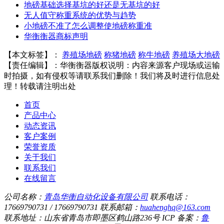
地磅基础选择基坑的好还是无基坑的好
无人值守称重系统的优势与趋势
小地磅不准了怎么调整使地磅称重准
华衡衡器商标声明
【本文标签】：
养殖场地磅
称猪地磅
称牛地磅
养殖场大地磅
【责任编辑】：
华衡衡器
版权说明：内容来源客户现场或运输
时拍摄，如有侵权等请联系我们删除！我们将及时进行信息处
理！转载请注明出处
首页
产品中心
动态资讯
客户案例
荣誉资质
关于我们
联系我们
在线留言
公司名称：
青岛华衡自动化设备有限公司
联系电话：
17669790731 / 17669790731
联系邮箱：
huahenghq@163.com
联系地址：山东省青岛市即墨区鹤山路236号
ICP 备案：
鲁